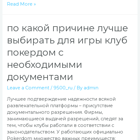
Видеослот
Read More »
Keks
в
casino
по какой причине лучше
онлайн
азино
выбирать для игры клуб
777:
покердом с
ключевые
плюсы
необходимыми
и
наиболее
документами
значимые
детали
Leave a Comment
/
9500_ru
/ By
admin
Лучшее подтверждение надежности всякой
развлекательной платформы – присутствие
документального разрешения. Фирмы,
занимающиеся выдачей разрешений, следят за
тем, чтобы клубы работали в соответствии с
законодательством. У работающих официально
Pokerdom множество важных преимуществ: