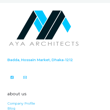
лучше
выбирать
для
запуска
игровых
симуляторов
заведение
pin
up
с
документальным
Badda, Hossain Market, Dhaka-1212
разрешением
about us
Company Profile
Blog