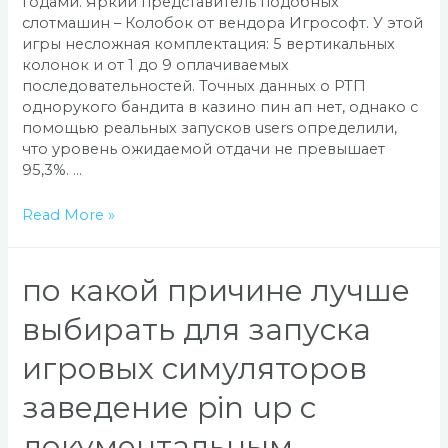
годами. Яркий представитель подобных
слотмашин – Колобок от вендора Игрософт. У этой
игры несложная комплектация: 5 вертикальных
колонок и от 1 до 9 оплачиваемых
последовательностей. Точных данных о РТП
однорукого бандита в казино пин ап нет, однако с
помощью реальных запусков users определили,
что уровень ожидаемой отдачи не превышает
95,3%. …
Однорукий
Read More »
бандит
Keks
в
по какой причине лучше
kasino
on-
выбирать для запуска
line
игровых симуляторов
pin
up:
заведение pin up с
преимущества
и
документальным
важные