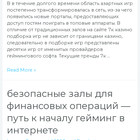
В в течение долгого времени область азартных игр
постепенно трансформировалась в сеть, из-за чего
появились новые порталы, предоставляющих
доступ гостям поиграть в топовые аппараты. В
отличие от традиционных залов на сайте 7к казино
подборка игр не зависит от границами казино,
следовательно в подборке игр представлены
десятки игр от именитых провайдеров
геймингового софта. Текущие тренды 7к …
Надежные
Read More »
казино
с
безопасным
безопасные залы для
кешаутом
—
финансовых операций —
способы
путь к началу гейминг в
старта
гейминг
интернете
в
интернете