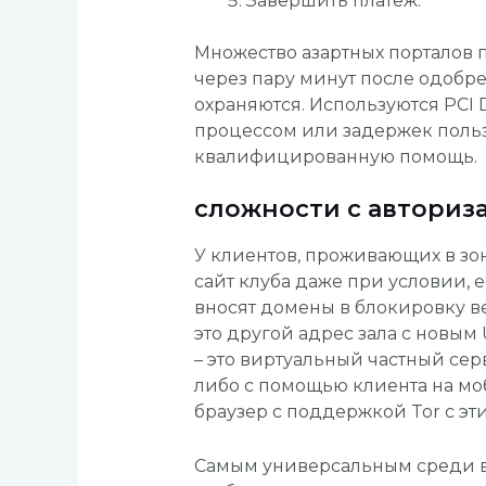
Завершить платеж.
Множество азартных порталов 
через пару минут после одобр
охраняются. Используются PCI 
процессом или задержек пользо
квалифицированную помощь.
сложности с авториза
У клиентов, проживающих в зон
сайт клуба даже при условии, 
вносят домены в блокировку в
это другой адрес зала с новым
– это виртуальный частный се
либо с помощью клиента на моб
браузер с поддержкой Tor с эт
Самым универсальным среди в