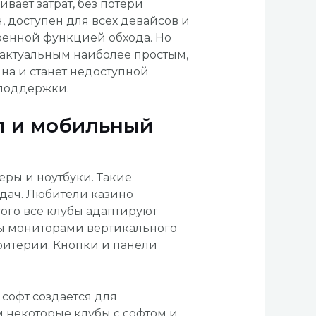
вает затрат, без потери
, доступен для всех девайсов и
оенной функцией обхода. Но
 актуальным наиболее простым,
на и станет недоступной
 поддержки.
л и мобильный
ры и ноутбуки. Такие
адач. Любители казино
того все клубы адаптируют
ны мониторами вертикального
ритерии. Кнопки и панели
софт создается для
м некоторые клубы с софтом и