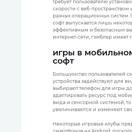
требует пользователю установк
скорости с веб-пространством 
разных операционных систем. 
софт выпускается лишь некото
эффективным и безопасным вари
интернет-сети, гэмблер имеет
игры в мобильно
софт
Большинство пользователей см
устройства задействуют для ви
выбирают телефон для игры дос
адаптировать ресурс под моби
вида и сенсорной системой, т
увеличиваются и изменяют сво
Некоторые игровые клубы пред
смартфонов на Android, поскол