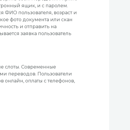
тронный ящик, и с паролем.
я ФИО пользователя, возраст и
ткое фото документа или скан
чность и отправить на
ывается заявка пользователь
ные слоты. Современные
ми переводов. Пользователи
в онлайн, оплаты с телефонов,