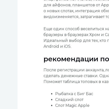
для айфонов, планшетов от App
о новых слотах, интеграция об
видоизменяется, затрагивает 
Еще один способ веселиться на 
браузеры в браузерах Хром и 
Идеальный выбор для тех, кто 
Android и iOS.
рекомендации по
После регистрации аккаунта, ло
сделать денежные ставки. Одна
Поможет таблица топовых в каз
Рыбалка с Биг Бас
Сладкий слот
Слот Magic Apple