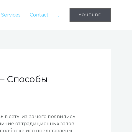
Services
Contact
.
YOUTUBE
— Способы
 в сеть, из-за чего появились
тличие от традиционных залов
в подборке игр представлены