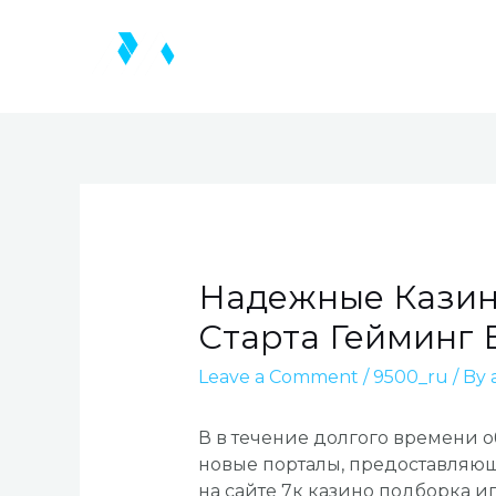
Skip
to
content
Надежные Казин
Старта Гейминг 
Leave a Comment
/
9500_ru
/ By
В в течение долгого времени о
новые порталы, предоставляющи
на сайте 7к казино подборка и