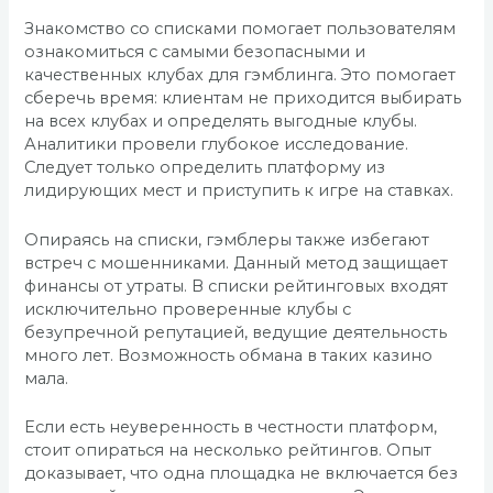
Знакомство со списками помогает пользователям
ознакомиться с самыми безопасными и
качественных клубах для гэмблинга. Это помогает
сберечь время: клиентам не приходится выбирать
на всех клубах и определять выгодные клубы.
Аналитики провели глубокое исследование.
Следует только определить платформу из
лидирующих мест и приступить к игре на ставках.
Опираясь на списки, гэмблеры также избегают
встреч с мошенниками. Данный метод защищает
финансы от утраты. В списки рейтинговых входят
исключительно проверенные клубы с
безупречной репутацией, ведущие деятельность
много лет. Возможность обмана в таких казино
мала.
Если есть неуверенность в честности платформ,
стоит опираться на несколько рейтингов. Опыт
доказывает, что одна площадка не включается без