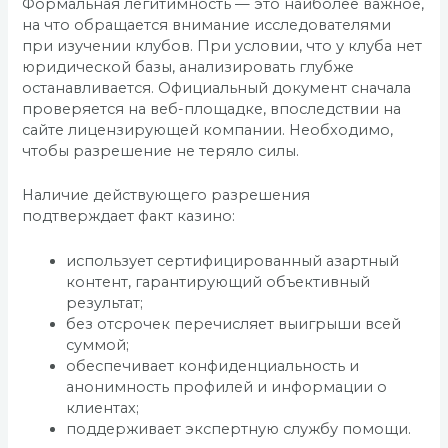
Формальная легитимность — это наиболее важное,
на что обращается внимание исследователями
при изучении клубов. При условии, что у клуба нет
юридической базы, анализировать глубже
останавливается. Официальный документ сначала
проверяется на веб-площадке, впоследствии на
сайте лицензирующей компании. Необходимо,
чтобы разрешение не теряло силы.
Наличие действующего разрешения
подтверждает факт казино:
использует сертифицированный азартный
контент, гарантирующий объективный
результат;
без отсрочек перечисляет выигрыши всей
суммой;
обеспечивает конфиденциальность и
анонимность профилей и информации о
клиентах;
поддерживает экспертную службу помощи.