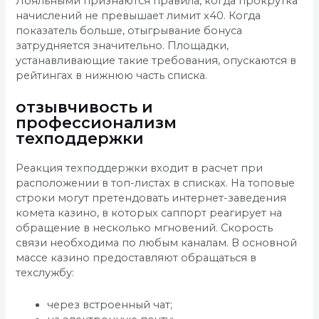
Лояльными признаются правила, когда прокрутка
начислений не превышает лимит х40. Когда
показатель больше, отыгрывание бонуса
затрудняется значительно. Площадки,
устанавливающие такие требования, опускаются в
рейтингах в нижнюю часть списка.
отзывчивость и
профессионализм
техподдержки
Реакция техподдержки входит в расчет при
расположении в топ-листах в списках. На топовые
строки могут претендовать интернет-заведения
комета казино, в которых саппорт реагирует на
обращение в несколько мгновений. Скорость
связи необходима по любым каналам. В основной
массе казино предоставляют обращаться в
техслужбу:
через встроенный чат;