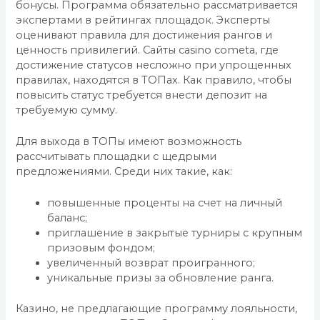
бонусы. Программа обязательно рассматривается
экспертами в рейтингах площадок. Эксперты
оценивают правила для достижения рангов и
ценность привилегий. Сайты casino cometa, где
достижение статусов несложно при упрощенных
правилах, находятся в ТОПах. Как правило, чтобы
повысить статус требуется внести депозит на
требуемую сумму.
Для выхода в ТОПы имеют возможность
рассчитывать площадки с щедрыми
предложениями. Среди них такие, как:
повышенные проценты на счет на личный
баланс;
приглашение в закрытые турниры с крупным
призовым фондом;
увеличенный возврат проигранного;
уникальные призы за обновление ранга.
Казино, не предлагающие программу лояльности,