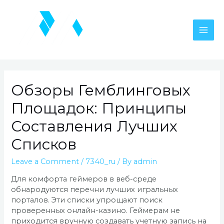
Skip
to
content
MAI
ME
Обзоры Гемблинговых
Площадок: Принципы
Составления Лучших
Списков
Leave a Comment
/
7340_ru
/ By
admin
Для комфорта геймеров в веб-среде
обнародуются перечни лучших игральных
порталов. Эти списки упрощают поиск
проверенных онлайн-казино. Геймерам не
приходится вручную создавать учетную запись на