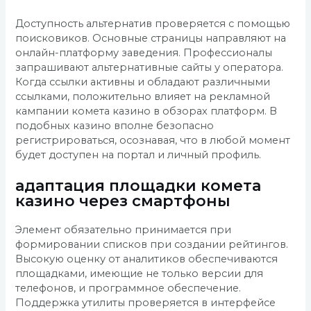
Доступность альтернатив проверяется с помощью
поисковиков. Основные страницы направляют на
онлайн-платформу заведения. Профессионалы
запрашивают альтернативные сайты у оператора.
Когда ссылки активны и обладают различными
ссылками, положительно влияет на рекламной
кампании комета казино в обзорах платформ. В
подобных казино вполне безопасно
регистрироваться, осознавая, что в любой момент
будет доступен на портал и личный профиль.
адаптация площадки комета
казино через смартфоны
Элемент обязательно принимается при
формировании списков при создании рейтингов.
Высокую оценку от аналитиков обеспечиваются
площадками, имеющие не только версии для
телефонов, и программное обеспечение.
Поддержка утилиты проверяется в интерфейсе