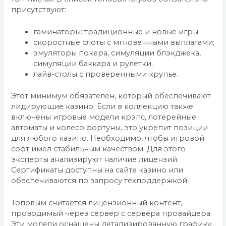
присутствуют:
гаминаторы: традиционные и новые игры;
скоростные слоты с мгновенными выплатами;
эмуляторы покера, симуляции блэкджека,
симуляции баккара и рулетки;
лайв-столы с проверенными крупье.
Этот минимум обязателен, который обеспечивают
лидирующие казино. Если в коллекцию также
включены игровые модели крэпс, лотерейные
автоматы и колесо фортуны, это укрепит позиции
для любого казино. Необходимо, чтобы игровой
софт имел стабильным качеством. Для этого
эксперты анализируют наличие лицензий.
Сертификаты доступны на сайте казино или
обеспечиваются по запросу техподдержкой.
Топовым считается лицензионный контент,
проводимый через сервер с сервера провайдера.
Эти модели оснащены детализированную графику