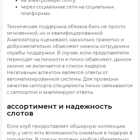
на электронную почту;
через социальные сети на социальных
платформах.
Техническая поддержка обязана быть не просто
мгновенной, но и квалифицированной.
Анализаторы оценивают, насколько грамотно и
доброжелательно объясняют нюансы сотрудники
службы поддержки. В случае, если представители
переходят на личности и плохо объясняют, данное
казино не включается в список лидеров.
Негативным аспектом является ответы от
автоматизированной системы. Для проверки
качества саппорта специалисты лично связываются
с саппортом и анализируют ответы.
ассортимент и надежность
слотов
Если клуб предоставляет обширную коллекцию
игр, у него есть возможность оказаться в лидерах в
топ-листах. В список топовых клубов обязательно