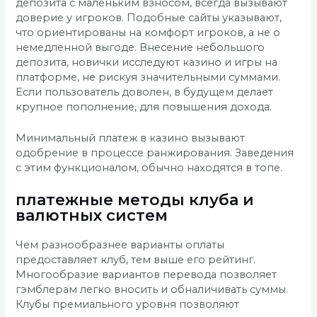
депозита с маленьким взносом, всегда вызывают
доверие у игроков. Подобные сайты указывают,
что ориентированы на комфорт игроков, а не о
немедленной выгоде. Внесение небольшого
депозита, новички исследуют казино и игры на
платформе, не рискуя значительными суммами.
Если пользователь доволен, в будущем делает
крупное пополнение, для повышения дохода.
Минимальный платеж в казино вызывают
одобрение в процессе ранжирования. Заведения
с этим функционалом, обычно находятся в топе.
платежные методы клуба и
валютных систем
Чем разнообразнее варианты оплаты
предоставляет клуб, тем выше его рейтинг.
Многообразие вариантов перевода позволяет
гэмблерам легко вносить и обналичивать суммы.
Клубы премиального уровня позволяют